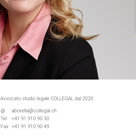
Avvocato studio legale COLLEGAL dal 2020
@
aborella@collegal.ch
Tel
+41 91 910 90 30
Fax
+41 91 910 90 49