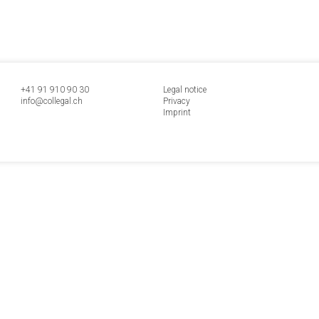
+41 91 9
10 90 30
Legal notice
info@collegal.ch
Privacy
Imprint