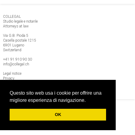
COLLEGAL
Studio legale e notarile
Attorneys at law
Via G.B. Pioda 5
Casella postale 1215
6901 Lugano
Switzerland
+41 91 9
10 90 30
info@collegal.ch
Legal notice
Privacy
Imprint
Questo sito web usa i cookie per offrire una
migliore esperienza di navigazione.
OK